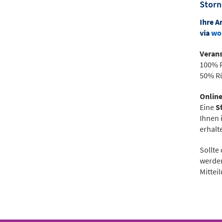
Stor
Ihre A
via
wo
Verans
100% R
50% Rü
Onlin
Eine
S
Ihnen 
erhalt
Sollte
werden
Mittei