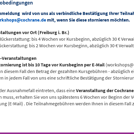
nobedingungen
nmeldung wird von uns als verbindliche Bestätigung Ihrer Teilnah
rkshops@cochrane.de
mit, wenn Sie diese stornieren möchten.
taltungen vor Ort (Freiburg i. Br.)
ückerstattung: bis 4 Wochen vor Kursbeginn, abzüglich 30 € Verw
ckerstattung: bis 2 Wochen vor Kursbeginn, abzüglich 30 € Verwa
e-Veranstaltungen
tornierung ist bis 10 Tage vor Kursbeginn per E-Mail
(workshops@c
in diesem Fall den Betrag der gezahlten Kursgebühren - abzüglich e
en in jedem Fall von uns eine schriftliche Bestätigung der Stornieru
 der Ausnahmefall eintreten, dass eine
Veranstaltung der Cochrane
 muss, erhalten Sie von uns spätestens 6 Wochen vor Beginn der Ve
lung (E-Mail) . Die Teilnahmegebühren werden Ihnen in diesem Fall z