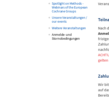
navigation
Spotlight on Methods -
Verans
Webinars of the European
Cochrane Groups
Unsere Veranstaltungen /
Teil
our events
Nach d
Weitere Veranstaltungen
Anmel
Anmelde- und
Stornobedingungen
fristg
Zahlun
nachf
ACHTU
gelten
Zahl
Wir bi
auf da
Bereit