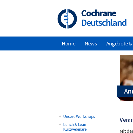
Skip
to
Cochrane
main
Deutschland
content
Home
News
Angebote &
Main
navigation
Unsere Workshops
Veran
Main
Lunch & Learn -
Kurzwebinare
Mit de