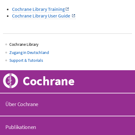
Cochrane Library Training
Cochrane Library User Guide
Cochrane Library
Main
Zugang in Deutschland
Support & Tutorials
navigation
Cochrane
Über Cochrane
C
o
Publikationen
c