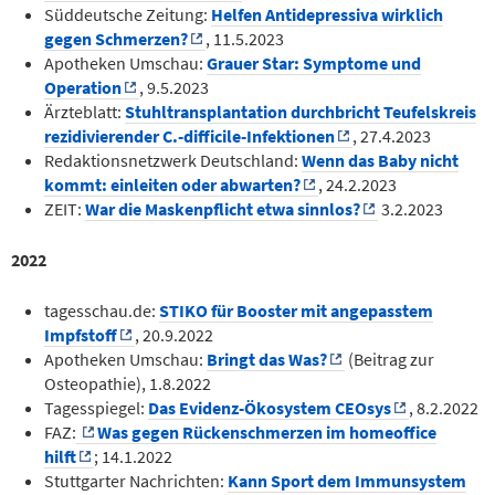
Süddeutsche Zeitung:
Helfen Antidepressiva wirklich
gegen Schmerzen?
, 11.5.2023
Apotheken Umschau:
Grauer Star: Symptome und
Operation
, 9.5.2023
Ärzteblatt:
Stuhltransplantation durchbricht Teufelskreis
rezidivierender C.-difficile-In­fektionen
, 27.4.2023
Redaktionsnetzwerk Deutschland:
Wenn das Baby nicht
kommt: einleiten oder abwarten?
, 24.2.2023
ZEIT:
War die Maskenpflicht etwa sinnlos?
3.2.2023
2022
tagesschau.de:
STIKO für Booster mit angepasstem
Impfstoff
, 20.9.2022
Apotheken Umschau:
Bringt das Was?
(Beitrag zur
Osteopathie), 1.8.2022
Tagesspiegel:
Das Evidenz-Ökosystem CEOsys
, 8.2.2022
FAZ:
Was gegen Rückenschmerzen im homeoffice
hilft
; 14.1.2022
Stuttgarter Nachrichten:
Kann Sport dem Immunsystem