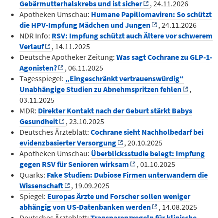
Gebärmutterhalskrebs und ist sicher
, 24.11.2026
Apotheken Umschau:
Humane Papillomaviren: So schützt
die HPV-Impfung Mädchen und Jungen
, 24.11.2026
NDR Info:
RSV: Impfung schützt auch Ältere vor schwerem
Verlauf
, 14.11.2025
Deutsche Apotheker Zeitung:
Was sagt Cochrane zu GLP-1-
Agonisten?
, 06.11.2025
Tagesspiegel:
„Eingeschränkt vertrauenswürdig“
:
Unabhängige Studien zu Abnehmspritzen fehlen
,
03.11.2025
MDR:
Direkter Kontakt nach der Geburt stärkt Babys
Gesundheit
, 23.10.2025
Deutsches Ärzteblatt:
Cochrane sieht Nachholbedarf bei
evidenzbasierter Versorgung
, 20.10.2025
Apotheken Umschau:
Überblicksstudie belegt: Impfung
gegen RSV für Senioren wirksam
, 01.10.2025
Quarks:
Fake Studien: Dubiose Firmen unterwandern die
Wissenschaft
, 19.09.2025
Spiegel:
Europas Ärzte und Forscher sollen weniger
abhängig von US-Datenbanken werden
, 14.08.2025
Deutsches Ärzteblatt:
Transparenzregeln für klinische