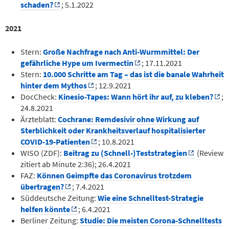
schaden?
; 5.1.2022
2021
Stern:
Große Nachfrage nach Anti-Wurmmittel: Der
gefährliche Hype um Ivermectin
; 17.11.2021
Stern:
10.000 Schritte am Tag – das ist die banale Wahrheit
hinter dem Mythos
; 12.9.2021
DocCheck:
Kinesio-Tapes: Wann hört ihr auf, zu kleben?
;
24.8.2021
Ärzteblatt:
Cochrane: Remdesivir ohne Wirkung auf
Sterblichkeit oder Krankheitsverlauf hospitalisierter
COVID-19-Patienten
; 10.8.2021
WISO (ZDF):
Beitrag zu (Schnell-)Teststrategien
(Review
zitiert ab Minute 2:36); 26.4.2021
FAZ:
Können Geimpfte das Coronavirus trotzdem
übertragen?
; 7.4.2021
Süddeutsche Zeitung:
Wie eine Schnelltest-Strategie
helfen könnte
; 6.4.2021
Berliner Zeitung:
Studie: Die meisten Corona-Schnelltests