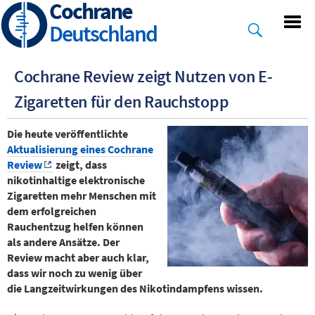
Cochrane
Skip
to
Deutschland
main
content
Cochrane Review zeigt Nutzen von E-
Zigaretten für den Rauchstopp
Die heute veröffentlichte
Aktualisierung eines Cochrane
Review
zeigt, dass
nikotinhaltige elektronische
Zigaretten mehr Menschen mit
dem erfolgreichen
Rauchentzug helfen können
als andere Ansätze. Der
Review macht aber auch klar,
dass wir noch zu wenig über
die Langzeitwirkungen des Nikotindampfens wissen.