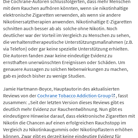
Die Cochrane-Autoren schlussfolgerten, dass mehr Menschen
mit dem Rauchen aufhören könnten, wenn sie nikotinhaltige
elektronische Zigaretten verwenden, als wenn sie andere
Nikotinersatztherapien anwenden. Nikotinhaltige E-Zigaretten
schnitten auch besser ab als solche ohne Nikotin. Noch
deutlicher war der Vorteil im Vergleich zu Menschen zu sehen,
die verhaltenstherapeutische Unterstützungsmaßnahmen (z.B.
via Telefon) oder gar keine spezielle Unterstützung erhielten.
Die Autoren fanden zwar keine eindeutige Evidenz zu
ernsthaften unerwünschten Ereignissen oder Schäden. Um
genauere Aussagen zu solchen Nebenwirkungen zu machen,
gab es jedoch bisher zu wenige Studien.
Jamie Hartmann-Boyce, Hauptautorin des aktualisierten
Reviews von der
Cochrane Tobacco Addiction Group
, fasst
zusammen: „Seit der letzten Version dieses Reviews gibt es
deutlich mehr Evidenz zur Rauchentwöhnung. Nun gibt es
eindeutigere Hinweise darauf, dass elektronische Zigaretten mit
Nikotin die Chancen auf einen erfolgreichen Rauchstopp im
Vergleich zu Nikotinkaugummis oder Nikotinpflastern erhöhen
können. Zwar gibt es derzeit keine eindeutige Evidenz für