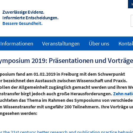
Zuverlässige Evidenz.
T
Informierte Entscheidungen.
Bessere Gesundheit.
m
 Informationen
Veranstaltungen
Über uns
Konta
ymposium 2019: Präsentationen und Vorträge
posium fand am 01.02.2019 in Freiburg mit dem Schwerpunkt
er bezeichnet den Austausch zwischen Wissenschaft und Praxis.
ollen der Allgemeinheit zugänglich gemacht werden und ihren We
nstransfer birgt jedoch auch große Herausforderungen.
Zehn nati
uchteten das Thema im Rahmen des Symposiums von verschied
im Wissenstransfer mit ungefähr 200 Teilnehmern. Ihre Vorträge u
ingesehen werden:
or the 21st century: better research and publication practice behavi