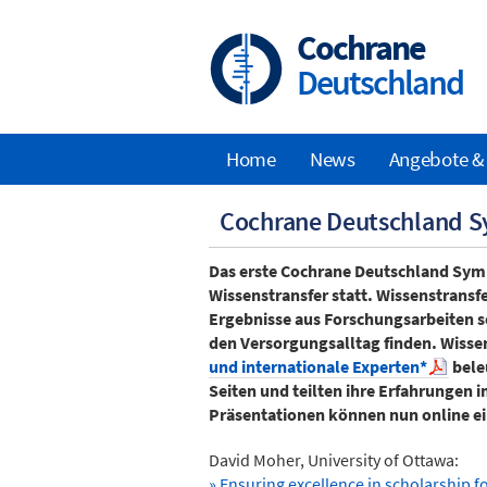
Skip
to
Cochrane
main
Deutschland
content
Home
News
Angebote &
Main
Cochrane Deutschland S
navigation
Das erste Cochrane Deutschland Sym
Wissenstransfer statt. Wissenstransf
Ergebnisse aus Forschungsarbeiten s
den Versorgungsalltag finden. Wisse
und internationale Experten*
bele
Seiten und teilten ihre Erfahrungen 
Präsentationen können nun online e
David Moher, University of Ottawa:
» Ensuring excellence in scholarship f