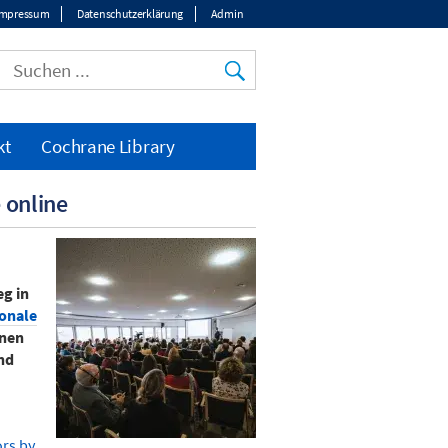
Impressum
Datenschutzerklärung
Admin
op
enu
kt
Cochrane Library
 online
g in
onale
enen
nd
ors by