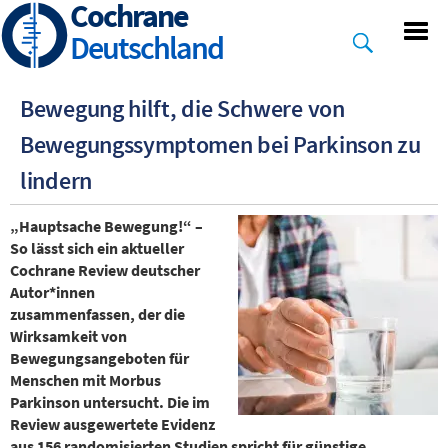
Cochrane
Skip
to
Deutschland
main
content
Bewegung hilft, die Schwere von
Bewegungssymptomen bei Parkinson zu
lindern
„Hauptsache Bewegung!“ –
So lässt sich ein aktueller
Cochrane Review deutscher
Autor*innen
zusammenfassen, der die
Wirksamkeit von
Bewegungsangeboten für
Menschen mit Morbus
Parkinson untersucht. Die im
Review ausgewertete Evidenz
aus 156 randomisierten Studien spricht für günstige